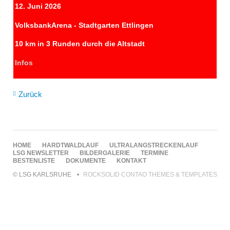
12. Juni 2026
VolksbankArena - Stadtgarten Ettlingen
10 km in 3 Runden durch die Altstadt
Infos
Zurück
NAVIGATION
HOME
HARDTWALDLAUF
ULTRALANGSTRECKENLAUF
ÜBERSPRINGEN
LSG NEWSLETTER
BILDERGALERIE
TERMINE
BESTENLISTE
DOKUMENTE
KONTAKT
© LSG KARLSRUHE
ROCKSOLID CONTAO THEMES & TEMPLATES