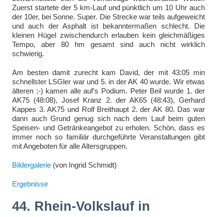
Zuerst startete der 5 km-Lauf und pünktlich um 10 Uhr auch
der 10er, bei Sonne. Super. Die Strecke war teils aufgeweicht
und auch der Asphalt ist bekanntermaßen schlecht. Die
kleinen Hügel zwischendurch erlauben kein gleichmäßiges
Tempo, aber 80 hm gesamt sind auch nicht wirklich
schwierig.
Am besten damit zurecht kam David, der mit 43:05 min
schnellster LSGler war und 5. in der AK 40 wurde. Wir etwas
älteren ;-) kamen alle auf's Podium. Peter Beil wurde 1. der
AK75 (48:08), Josef Kranz 2. der AK65 (48:43), Gerhard
Kappes 3. AK75 und Rolf Breithaupt 2. der AK 80. Das war
dann auch Grund genug sich nach dem Lauf beim guten
Speisen- und Getränkeangebot zu erholen. Schön, dass es
immer noch so familiär durchgeführte Veranstaltungen gibt
mit Angeboten für alle Altersgruppen.
Bildergalerie
(von Ingrid Schmidt)
Ergebnisse
44. Rhein-Volkslauf in