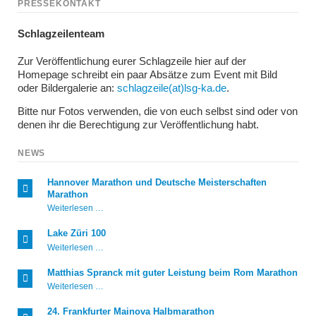
PRESSEKONTAKT
Schlagzeilenteam
Zur Veröffentlichung eurer Schlagzeile hier auf der
Homepage schreibt ein paar Absätze zum Event mit Bild
oder Bildergalerie an:
schlagzeile(at)lsg-ka.de
.
Bitte nur Fotos verwenden, die von euch selbst sind oder von
denen ihr die Berechtigung zur Veröffentlichung habt.
NEWS
Hannover Marathon und Deutsche Meisterschaften
Marathon
Hannover
Weiterlesen …
Marathon
und
Lake Züri 100
Deutsche
Lake
Weiterlesen …
Meisterschaften
Züri
Marathon
100
Matthias Spranck mit guter Leistung beim Rom Marathon
Matthias
Weiterlesen …
Spranck
mit
24. Frankfurter Mainova Halbmarathon