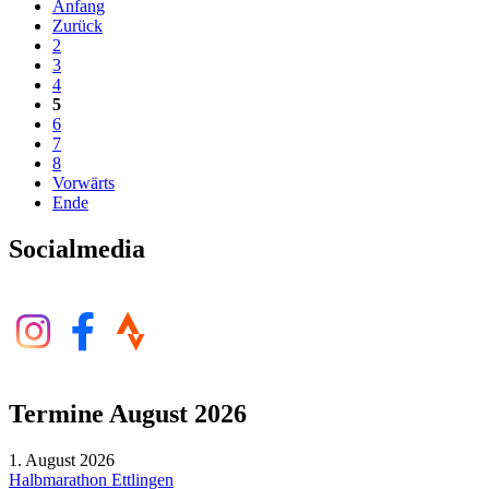
Anfang
Zurück
2
3
4
5
6
7
8
Vorwärts
Ende
Socialmedia
Termine August 2026
1. August 2026
Halbmarathon Ettlingen