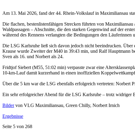
Am 13. Mai 2026, fand der 44. Rhein-Volkslauf in Maximiliansau stat
Die flachen, bestenlistenfähigen Strecken führten von Maximiliansau
Waldpassagen – Abschnitte, die den starken Gegenwind auf der erste
während des Rennens verlangten die Bedingungen den Läuferinnen un
Die LSG Karlsruhe ließ sich davon jedoch nicht beeindrucken. Über 
Krause wurde Zweiter der M40 in 39:43 min, und Ralf Hauptmann bele
Sven als 16. und Norbert als 24.
Fridtjof Siebert (M55, 51:02 min) verpasste zwar eine Altersklassen
10-km-Lauf damit kurzerhand in einen inoffiziellen Koppelwettkampf 
Über die 5 km war die LSG ebenfalls erfolgreich vertreten: Norbert P
Ein sehr erfolgreicher Abend für die LSG Karlsruhe – trotz widriger
Bilder
von VLG Maximiliansau, Green Chilly, Norbert Irnich
Ergebnisse
Seite 5 von 268