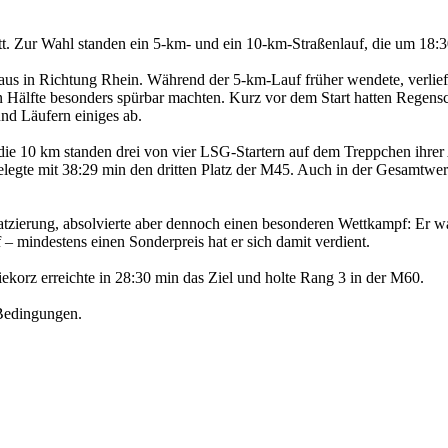
t. Zur Wahl standen ein 5-km- und ein 10-km-Straßenlauf, die um 18:3
 aus in Richtung Rhein. Während der 5-km-Lauf früher wendete, verlief
n Hälfte besonders spürbar machten. Kurz vor dem Start hatten Regen
d Läufern einiges ab.
die 10 km standen drei von vier LSG-Startern auf dem Treppchen ihrer
gte mit 38:29 min den dritten Platz der M45. Auch in der Gesamtwert
platzierung, absolvierte aber dennoch einen besonderen Wettkampf: Er w
– mindestens einen Sonderpreis hat er sich damit verdient.
iekorz erreichte in 28:30 min das Ziel und holte Rang 3 in der M60.
 Bedingungen.