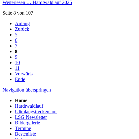
Weiterlesen …
Hardtwaldlauf 2025
Seite 8 von 107
Anfang
Zurück
5
6
7
8
9
10
11
Vorwärts
Ende
Navigation überspringen
Home
Hardtwaldlauf
Ultralangstreckenlauf
LSG Newsletter
Bildergalerie
Termine
Bestenliste