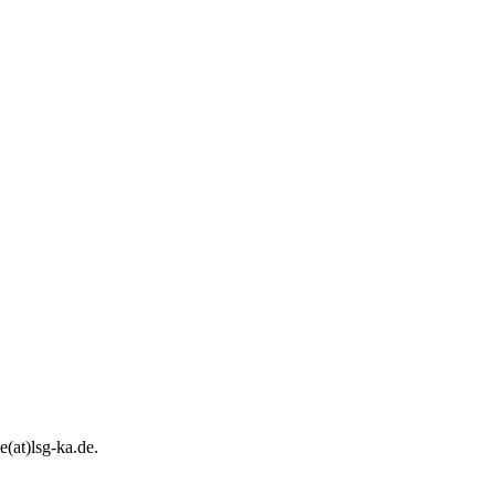
e(at)lsg-ka.de
.