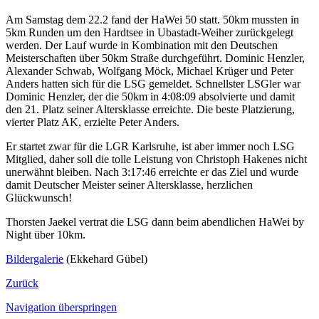
Am Samstag dem 22.2 fand der HaWei 50 statt. 50km mussten in
5km Runden um den Hardtsee in Ubastadt-Weiher zurückgelegt
werden. Der Lauf wurde in Kombination mit den Deutschen
Meisterschaften über 50km Straße durchgeführt. Dominic Henzler,
Alexander Schwab, Wolfgang Möck, Michael Krüger und Peter
Anders hatten sich für die LSG gemeldet. Schnellster LSGler war
Dominic Henzler, der die 50km in 4:08:09 absolvierte und damit
den 21. Platz seiner Altersklasse erreichte. Die beste Platzierung,
vierter Platz AK, erzielte Peter Anders.
Er startet zwar für die LGR Karlsruhe, ist aber immer noch LSG
Mitglied, daher soll die tolle Leistung von Christoph Hakenes nicht
unerwähnt bleiben. Nach 3:17:46 erreichte er das Ziel und wurde
damit Deutscher Meister seiner Altersklasse, herzlichen
Glückwunsch!
Thorsten Jaekel vertrat die LSG dann beim abendlichen HaWei by
Night über 10km.
Bildergalerie
(Ekkehard Gübel)
Zurück
Navigation überspringen