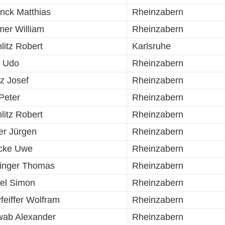
nck Matthias
Rheinzabern
er William
Rheinzabern
litz Robert
Karlsruhe
 Udo
Rheinzabern
z Josef
Rheinzabern
 Peter
Rheinzabern
litz Robert
Rheinzabern
er Jürgen
Rheinzabern
cke Uwe
Rheinzabern
inger Thomas
Rheinzabern
el Simon
Rheinzabern
Pfeiffer Wolfram
Rheinzabern
ab Alexander
Rheinzabern