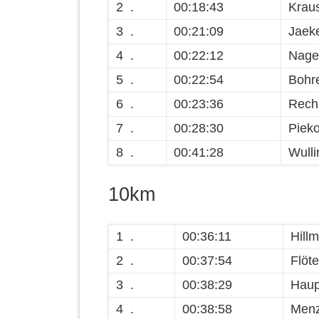
2 .
00:18:43
Krau
3 .
00:21:09
Jaek
4 .
00:22:12
Nage
5 .
00:22:54
Bohre
6 .
00:23:36
Rechl
7 .
00:28:30
Pieko
8 .
00:41:28
Wulli
10km
1 .
00:36:11
Hill
2 .
00:37:54
Flöte
3 .
00:38:29
Haup
4 .
00:38:58
Menz