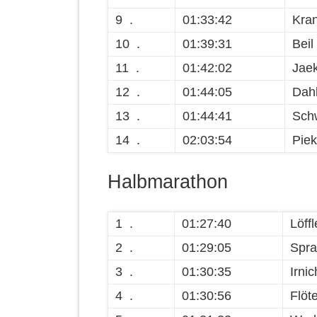
9 .
01:33:42
Kran
10 .
01:39:31
Beil
11 .
01:42:02
Jae
12 .
01:44:05
Dah
13 .
01:44:41
Sch
14 .
02:03:54
Piek
Halbmarathon
1 .
01:27:40
Löffl
2 .
01:29:05
Spra
3 .
01:30:35
Irni
4 .
01:30:56
Flöt