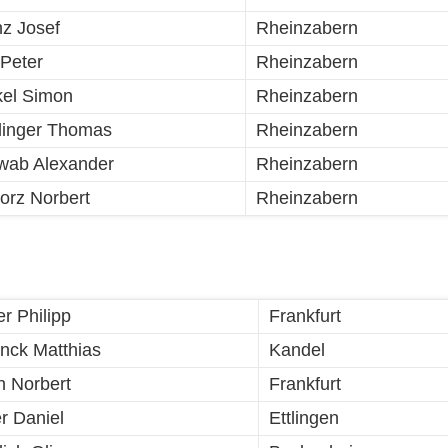
z Josef
Rheinzabern
 Peter
Rheinzabern
kel Simon
Rheinzabern
linger Thomas
Rheinzabern
wab Alexander
Rheinzabern
orz Norbert
Rheinzabern
er Philipp
Frankfurt
nck Matthias
Kandel
ch Norbert
Frankfurt
er Daniel
Ettlingen