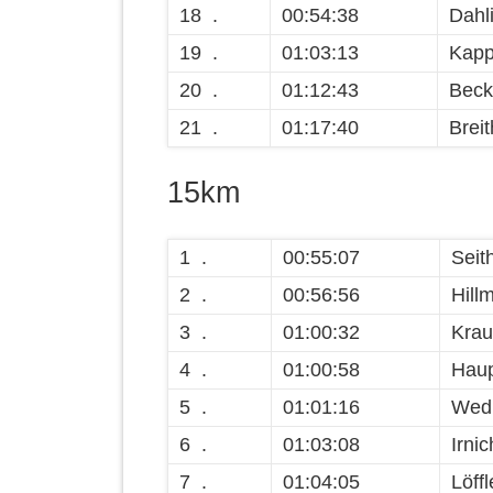
18 .
00:54:38
Dahl
19 .
01:03:13
Kapp
20 .
01:12:43
Beck
21 .
01:17:40
Breit
15km
1 .
00:55:07
Seit
2 .
00:56:56
Hill
3 .
01:00:32
Krau
4 .
01:00:58
Haup
5 .
01:01:16
Wedl
6 .
01:03:08
Irni
7 .
01:04:05
Löffl