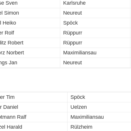
se Sven
Karlsruhe
el Simon
Neureut
l Heiko
Spöck
r Rolf
Rüppurr
itz Robert
Rüppurr
rz Norbert
Maximiliansau
ngs Jan
Neureut
mer Tim
Spöck
r Daniel
Uelzen
tmann Ralf
Maximiliansau
el Harald
Rülzheim