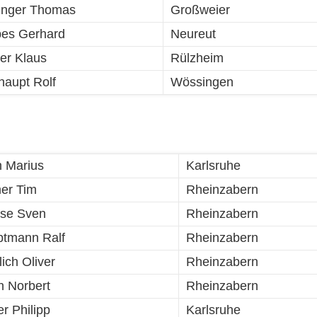
inger Thomas
Großweier
es Gerhard
Neureut
er Klaus
Rülzheim
haupt Rolf
Wössingen
h Marius
Karlsruhe
mer Tim
Rheinzabern
se Sven
Rheinzabern
tmann Ralf
Rheinzabern
ich Oliver
Rheinzabern
ch Norbert
Rheinzabern
er Philipp
Karlsruhe