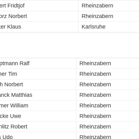
rt Fridtjof
Rheinzabern
orz Norbert
Rheinzabern
er Klaus
Karlsruhe
ptmann Ralf
Rheinzabern
mer Tim
Rheinzabern
ch Norbert
Rheinzabern
nck Matthias
Rheinzabern
mer William
Rheinzabern
icke Uwe
Rheinzabern
litz Robert
Rheinzabern
s Udo
Rheinzabern