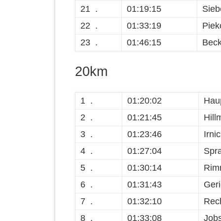
21 .
01:19:15
Siebe
22 .
01:33:19
Piek
23 .
01:46:15
Beck
20km
1 .
01:20:02
Hau
2 .
01:21:45
Hill
3 .
01:23:46
Irni
4 .
01:27:04
Spra
5 .
01:30:14
Rim
6 .
01:31:43
Ger
7 .
01:32:10
Rech
8 .
01:33:08
Job