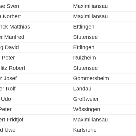
se Sven
Maximiliansau
h Norbert
Maximiliansau
nck Matthias
Ettlingen
r Manfred
Stutensee
ig David
Ettlingen
z Peter
Rülzheim
litz Robert
Stutensee
z Josef
Gommersheim
er Rolf
Landau
 Udo
Großweier
Peter
Wössingen
rt Fridtjof
Maximiliansau
id Uwe
Karlsruhe