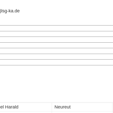
)lsg-ka.de
el Harald
Neureut