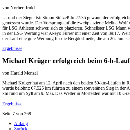
von
Norbert Irnich
… und der Sieger ist: Simon Stützel! In 27:35 gewann der erfolgreich
gemessen wurde. Der Vorsprung auf die zweitplatzierte Melina Wolf w
für LSG Athleten schwer, sich zu platzieren. Schnellster LSG Mann wa
in der LSG Wertung war Akeyo Furrer mit einer Zeit von 39:17. Weite
der Lauf eine gute Werbung für die Bergdorfmeile, die am 26. Juni sta
Ergebnisse
Michael Krüger erfolgreich beim 6-h-Lauf
von
Harald Menzel
Michael Krüger hat am 12. April nach den beiden 50-km-Läufen in Rod
wurde belohnt: 67,525 km führten zu einem souveränen Sieg in der AK 
km rund um Sylt
am 9. Mai
. Das Wetter in Mörfelden war mit 10 Grad
Ergebnisse
Seite 7 von 268
Anfang
Zurück