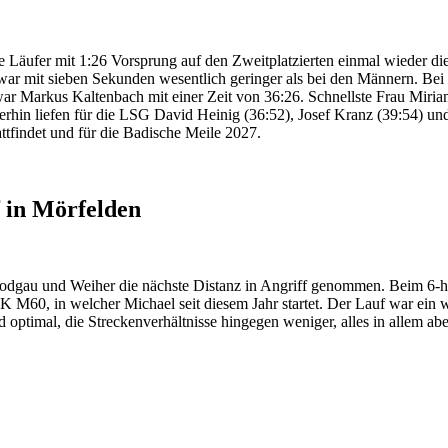
e Läufer mit 1:26 Vorsprung auf den Zweitplatzierten einmal wieder die
ar mit sieben Sekunden wesentlich geringer als bei den Männern. Bei 
r Markus Kaltenbach mit einer Zeit von 36:26. Schnellste Frau Miriam 
rhin liefen für die LSG David Heinig (36:52), Josef Kranz (39:54) un
ttfindet und für die Badische Meile 2027.
 in Mörfelden
gau und Weiher die nächste Distanz in Angriff genommen. Beim 6-h-Lau
M60, in welcher Michael seit diesem Jahr startet. Der Lauf war ein we
 optimal, die Streckenverhältnisse hingegen weniger, alles in allem a