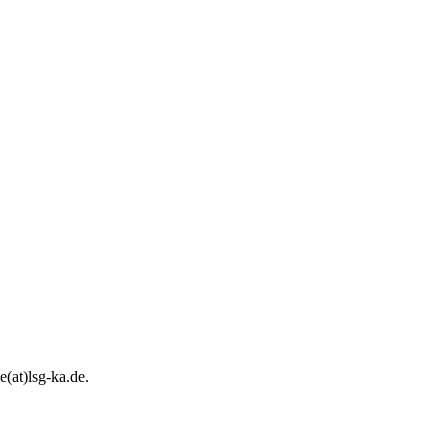
e(at)lsg-ka.de
.