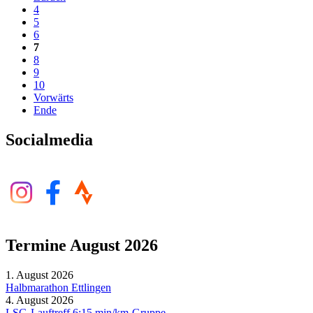
4
5
6
7
8
9
10
Vorwärts
Ende
Socialmedia
Termine August 2026
1. August 2026
Halbmarathon Ettlingen
4. August 2026
LSG-Lauftreff 6:15 min/km-Gruppe