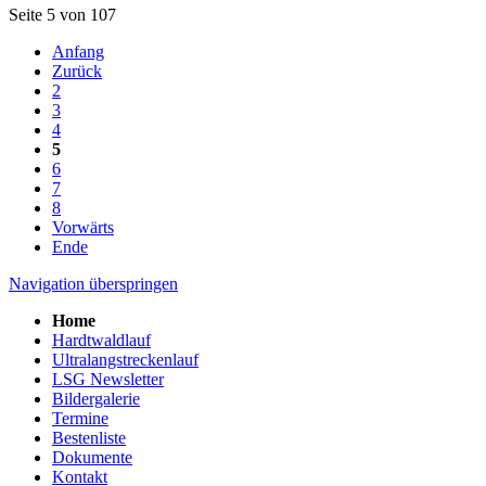
Seite 5 von 107
Anfang
Zurück
2
3
4
5
6
7
8
Vorwärts
Ende
Navigation überspringen
Home
Hardtwaldlauf
Ultralangstreckenlauf
LSG Newsletter
Bildergalerie
Termine
Bestenliste
Dokumente
Kontakt