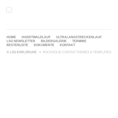
NAVIGATION
HOME
HARDTWALDLAUF
ULTRALANGSTRECKENLAUF
ÜBERSPRINGEN
LSG NEWSLETTER
BILDERGALERIE
TERMINE
BESTENLISTE
DOKUMENTE
KONTAKT
© LSG KARLSRUHE
ROCKSOLID CONTAO THEMES & TEMPLATES